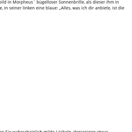
d in Morpheus´ bügelloser Sonnenbrille, als dieser ihm in
 seiner linken eine blaue: „Alles, was ich dir anbiete, ist die
 Sie wahrscheinlich milde Lächeln, denjenigen etwas