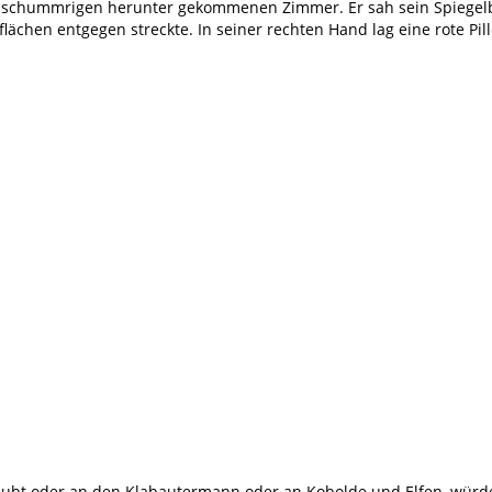
 schummrigen herunter gekommenen Zimmer. Er sah sein Spiegelbil
n entgegen streckte. In seiner rechten Hand lag eine rote Pille, in
ubt oder an den Klabautermann oder an Kobolde und Elfen, würden